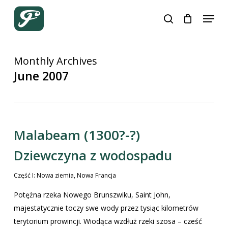
Close
Skip
Cart
Cart
Menu
to
search
main
content
Monthly Archives
June 2007
Malabeam (1300?-?)
Dziewczyna z wodospadu
Część I: Nowa ziemia, Nowa Francja
Potężna rzeka Nowego Brunszwiku, Saint John,
majestatycznie toczy swe wody przez tysiąc kilometrów
terytorium prowincji. Wiodąca wzdłuż rzeki szosa – cześć