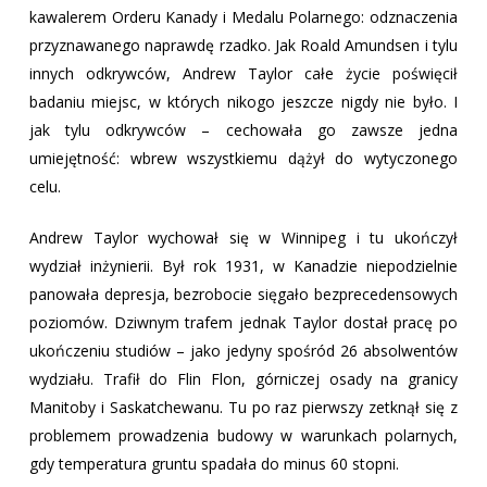
kawalerem Orderu Kanady i Medalu Polarnego: odznaczenia
przyznawanego naprawdę rzadko. Jak Roald Amundsen i tylu
innych odkrywców, Andrew Taylor całe życie poświęcił
badaniu miejsc, w których nikogo jeszcze nigdy nie było. I
jak tylu odkrywców – cechowała go zawsze jedna
umiejętność: wbrew wszystkiemu dążył do wytyczonego
celu.
Andrew Taylor wychował się w Winnipeg i tu ukończył
wydział inżynierii. Był rok 1931, w Kanadzie niepodzielnie
panowała depresja, bezrobocie sięgało bezprecedensowych
poziomów. Dziwnym trafem jednak Taylor dostał pracę po
ukończeniu studiów – jako jedyny spośród 26 absolwentów
wydziału. Trafił do Flin Flon, górniczej osady na granicy
Manitoby i Saskatchewanu. Tu po raz pierwszy zetknął się z
problemem prowadzenia budowy w warunkach polarnych,
gdy temperatura gruntu spadała do minus 60 stopni.