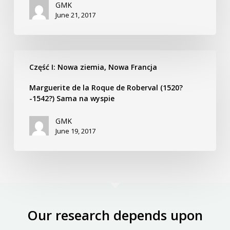
Pani
GMK
June 21, 2017
doktor
Marguerite
Część I: Nowa ziemia, Nowa Francja
de
la
Marguerite de la Roque de Roberval (1520?
Roque
-1542?) Sama na wyspie
de
GMK
Roberval
June 19, 2017
(1520?
-1542?)
Sama
na
wyspie
Our research depends upon