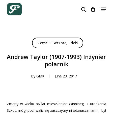
Skip
Menu
to
search
Close
Cart
Cart
main
content
Część III: Wczoraj i dziś
Andrew Taylor (1907-1993) Inżynier
polarnik
By
GMK
June 23, 2017
Zmarły w wieku 86 lat mieszkaniec Winnipeg, z urodzenia
Szkot, mógł pochwalić się zaszczytnymi odznaczeniami – był