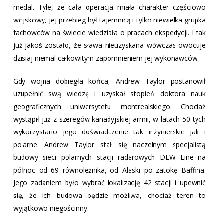
medal. Tyle, że cała operacja miała charakter częściowo
wojskowy, jej przebieg był tajemnicą i tylko niewielka grupka
fachowców na świecie wiedziała o pracach ekspedycji. I tak
już jakoś zostało, że sława nieuzyskana wówczas owocuje
dzisiaj niemal całkowitym zapomnieniem jej wykonawców.
Gdy wojna dobiegła końca, Andrew Taylor postanowił
uzupełnić swą wiedzę i uzyskał stopień doktora nauk
geograficznych uniwersytetu montrealskiego. Chociaż
wystąpił już z szeregów kanadyjskiej armii, w latach 50-tych
wykorzystano jego doświadczenie tak inżynierskie jak i
polarne. Andrew Taylor stał się naczelnym specjalistą
budowy sieci polarnych stacji radarowych DEW Line na
północ od 69 równoleżnika, od Alaski po zatokę Baffina.
Jego zadaniem było wybrać lokalizację 42 stacji i upewnić
się, że ich budowa będzie możliwa, chociaż teren to
wyjątkowo niegościnny.