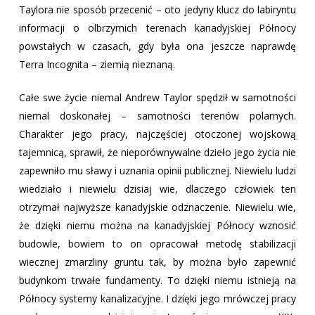
Taylora nie sposób przecenić – oto jedyny klucz do labiryntu
informacji o olbrzymich terenach kanadyjskiej Północy
powstałych w czasach, gdy była ona jeszcze naprawdę
Terra Incognita – ziemią nieznaną.
Całe swe życie niemal Andrew Taylor spędził w samotności
No products in the cart.
niemal doskonałej – samotności terenów polarnych.
Go To Shop
Charakter jego pracy, najczęściej otoczonej wojskową
tajemnicą, sprawił, że nieporównywalne dzieło jego życia nie
zapewniło mu sławy i uznania opinii publicznej. Niewielu ludzi
wiedziało i niewielu dzisiaj wie, dlaczego człowiek ten
otrzymał najwyższe kanadyjskie odznaczenie. Niewielu wie,
że dzięki niemu można na kanadyjskiej Północy wznosić
budowle, bowiem to on opracował metodę stabilizacji
wiecznej zmarzliny gruntu tak, by można było zapewnić
budynkom trwałe fundamenty. To dzięki niemu istnieją na
Północy systemy kanalizacyjne. I dzięki jego mrówczej pracy