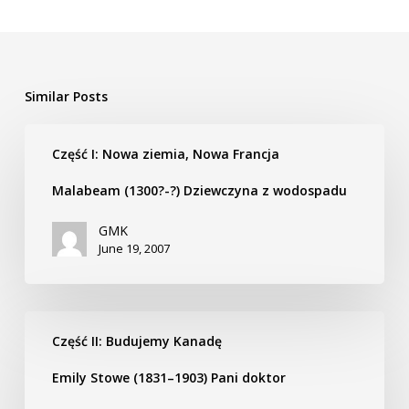
Similar Posts
Malabeam
Część I: Nowa ziemia, Nowa Francja
(1300?
-?)
Malabeam (1300?-?) Dziewczyna z wodospadu
Dziewczyna
z
GMK
June 19, 2007
wodospadu
Emily
Część II: Budujemy Kanadę
Stowe
(1831–
Emily Stowe (1831–1903) Pani doktor
1903)