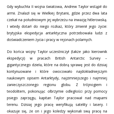
Gdy wybuchła II wojna światowa, Andrew Taylor wstąpił do
armii. Znalazł się w Wielkiej Brytanii, gdzie przez dwa lata
czekał na południowym jej wybrzeżu na inwazję hitlerowską.
I wtedy dotarł do niego rozkaz, który zmienił jego życie:
brytyjska ekspedycja antarktyczna potrzebowała ludzi z
doświadczeniem życia i pracy w rejonach polarnych.
Do końca wojny Taylor uczestniczył (także jako kierownik
ekspedycji) w pracach British Antarctic Survey –
gigantycznego dzieła, które na dobrą sprawę jest do dzisiaj
kontynuowane i które owocowało najdokładniejszym
naukowym opisem Antarktydy, najzimniejszego i najmniej
zanieczyszczonego regionu globu. Z trójnogiem i
teodolitem, pokonując olbrzymie odległości przy pomocy
psiego zaprzęgu, kapitan Taylor pracował nad mapami
terenu. Dzisiaj jego pracę weryfikują satelity i lasery. I
okazuje się, że on i jego koledzy wykonali swą pracę na